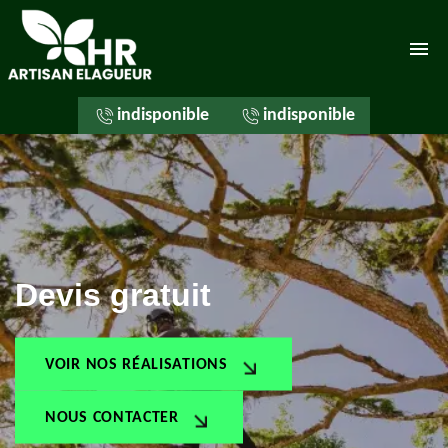
indisponible
indisponible
ELAGAGE 79 À THOUARS
ABATTAGE D'ARBRES 79
TAILLE DE HAIE 79
ETETAGE 79
Devis gratuit
POSE DE CLOTURE 79
DEBROUSSAILLAGE 79
ENTRETIEN ESPACE VERT 79
VOIR NOS RÉALISATIONS
TONTE DE PELOUSE 79
NOUS CONTACTER