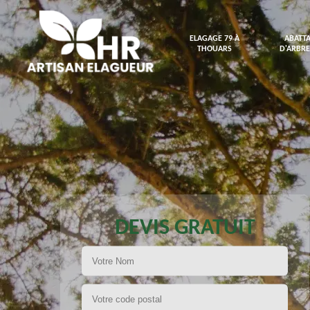
ELAGAGE 79 À
ABATT
THOUARS
D'ARBRE
DEVIS GRATUIT