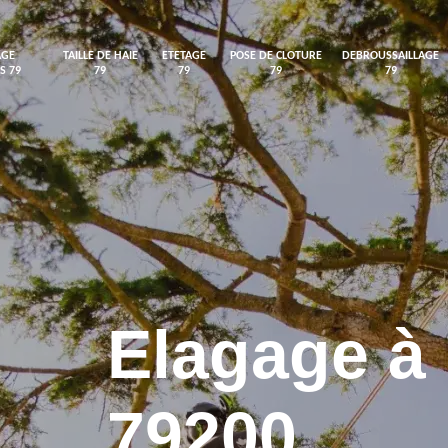
AGE
TAILLE DE HAIE
ETETAGE
POSE DE CLOTURE
DEBROUSSAILLAGE
S 79
79
79
79
79
Elagage à
79200