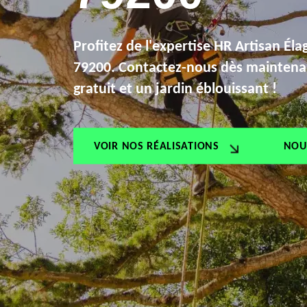
Profitez de l'expertise HR Artisan Él
79200. Contactez-nous dès maintena
gratuit et un jardin éblouissant !
VOIR NOS RÉALISATIONS
NOU