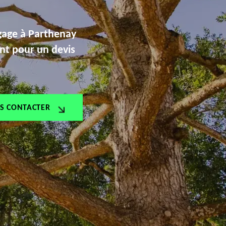
agage à Parthenay
nt pour un devis
S CONTACTER