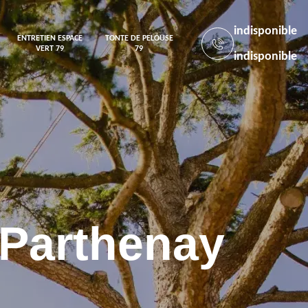
indisponible
ENTRETIEN ESPACE
TONTE DE PELOUSE
VERT 79
79
indisponible
 Parthenay